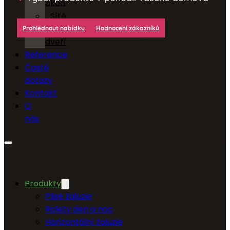
oken
Sítě
do
Prohlédnout nabídku
Hodnocení zákazníků
dveří
Reference
Časté
dotazy
Kontakt
O
nás
Produkty
Plisé žaluzie
Rolety den a noc
Horizontální žaluzie