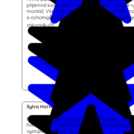
příjemná komunikace. Rychlé zaměření a ještě ry
montáž. Vše navíc za super ceny. Pan technik m
a ochotný👍 Moc děkuji a přeji jen samé spokoj
zákazníky🙂
Sylva Horniserova
Montáž žaluzií den a noc,vertikální žaluzie,hodno
hvězdiček z 5.Spolehlivost,odbornost,kvalita,pří
vystupování.Doporučuji👍