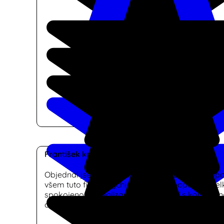
František kmínek
Objednal jsem si dodání a montáž žaluzií a dopo
všem tuto firmu. Rychlá reakce na poptávku, vel
spokojenost s realizaci a ve srovnání s konkurenc
cena.