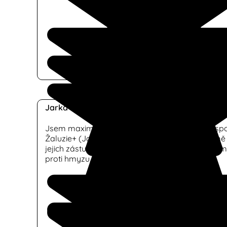
Jarka Minyuová
Jsem maximalnáně spokojená s realizací od spo
Žaluzie+ (Jakub Marinkovič) , dne 9.12.2024 u mě
jejich zástupce odvedl velmi vynikající práci při mo
proti hmyzu. velmi doporučuji tuto společnost.