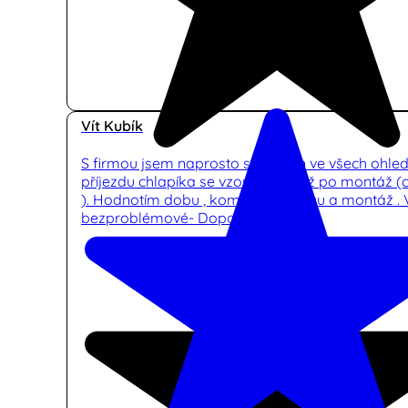
Vít Kubík
S firmou jsem naprosto spokojen ve všech ohle
příjezdu chlapíka se vzorníkem , až po montáž (
). Hodnotím dobu , komunikaci ,cenu a montáž .
bezproblémové- Doporučuji.