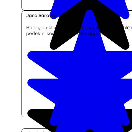
Jana Sárová
Rolety o půlku levnější než u konkurence, rychlé 
perfektní komunikace. Vřele doporučuji.