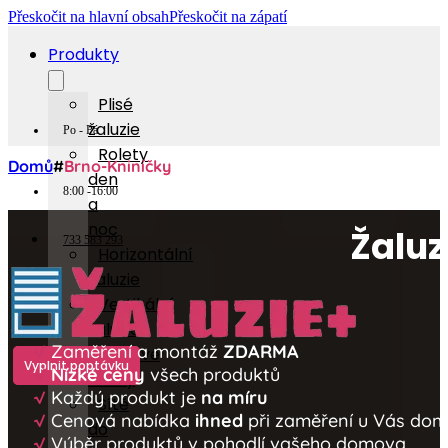
Přeskočit na hlavní obsah
Přeskočit na zápatí
Produkty
Plisé
žaluzie
Po - Pá
Rolety
Domů
#
Brno-Kniníčky
den
8:00 -16:00
a
noc
Žaluz
733 583 293
Horizontální
žaluzie
Vertikální
žaluzie
√
Zaměření a montáž
ZDARMA
Látkové
Vyplnit poptávku
√
Nízké ceny
všech produktů
rolety
√
Každý produkt je
na míru
Sítě
√
Cenová nabídka
ihned
při zaměření u Vás do
do
√
Výběr produktů v pohodlí vašeho domova