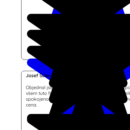
Josef Šuler
Objednal jsem si dodání a montáž žaluzií a dopo
všem tuto firmu. Rychlá reakce na poptávku, vel
spokojenost s realizaci a ve srovnání s konkurenc
cena.