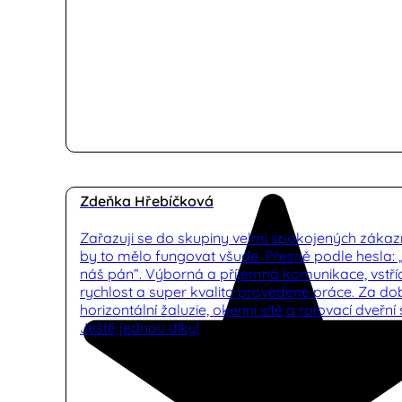
Zdeňka Hřebíčková
Zařazuji se do skupiny velmi spokojených zákaz
by to mělo fungovat všude. Přesně podle hesla:
náš pán“. Výborná a příjemná komunikace, vstříc
rychlost a super kvalita provedené práce. Za d
horizontální žaluzie, okenní sítě a rolovací dveřní s
Ještě jednou díky!