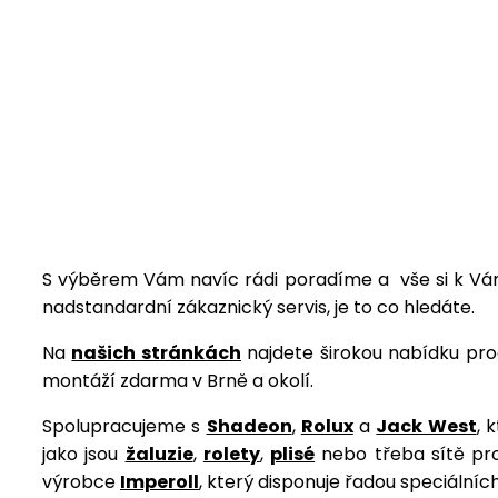
S výběrem Vám navíc rádi poradíme a vše si k Vám
nadstandardní zákaznický servis, je to co hledáte.
Na
našich stránkách
najdete širokou nabídku pro
montáží zdarma v Brně a okolí.
Spolupracujeme s
Shadeon
,
Rolux
a
Jack West
, 
jako jsou
žaluzie
,
rolety
,
plisé
nebo třeba sítě pr
výrobce
Imperoll
, který disponuje řadou speciální