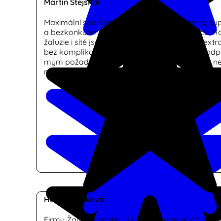
Martin Stejskal
Maximální spokojenost! Skvělý lidský přístup, su
a bezkonkurenční rychlost dodání a instalace. Ho
žaluzie i sítě jsou v top kvalitě, vše proběhlo extr
bez komplikací. Bylo mi i doporučeno, co by od
mým požadavkům. Vřele doporučuji! Určitě to ne
naposledy, kdy služby firmy Žaluzie+ využiji.
Hana Haráková
Firmu Žaluzie+ mohu všem vřele doporučit. Velm