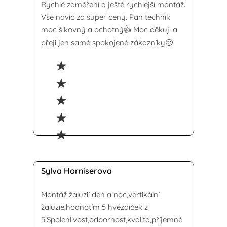
Rychlé zaměření a ještě rychlejší montáž.
Vše navíc za super ceny. Pan technik
moc šikovný a ochotný👍 Moc děkuji a
přeji jen samé spokojené zákazníky🙂
Sylva Horniserova
Montáž žaluzií den a noc,vertikální
žaluzie,hodnotím 5 hvězdiček z
5.Spolehlivost,odbornost,kvalita,příjemné