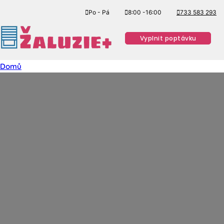
Po - Pá
8:00 -16:00
733 583 293
Vyplnit poptávku
Domů
#
Látkové rolety