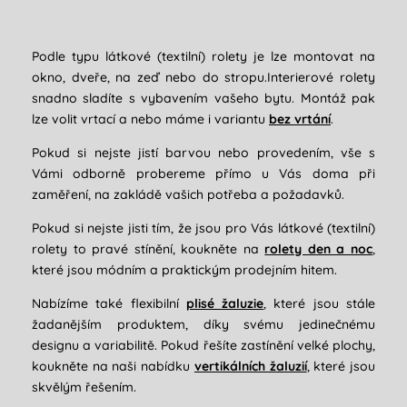
Podle typu látkové (textilní) rolety je lze montovat na
okno, dveře, na zeď nebo do stropu.Interierové rolety
snadno sladíte s vybavením vašeho bytu. Montáž pak
lze volit vrtací a nebo máme i variantu
bez vrtání
.
Pokud si nejste jistí barvou nebo provedením, vše s
Vámi odborně probereme přímo u Vás doma při
zaměření, na zakládě vašich potřeba a požadavků.
Pokud si nejste jisti tím, že jsou pro Vás látkové (textilní)
rolety to pravé stínění, koukněte na
rolety den a noc
,
které jsou módním a praktickým prodejním hitem.
Nabízíme také flexibilní
plisé žaluzie
, které jsou stále
žadanějším produktem, díky svému jedinečnému
designu a variabilitě. Pokud řešíte zastínění velké plochy,
koukněte na naši nabídku
vertikálních žaluzií
, které jsou
skvělým řešením.