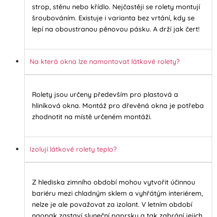
strop, stěnu nebo křídlo. Nejčastěji se rolety montují
šroubováním. Existuje i varianta bez vrtání, kdy se
lepí na oboustranou pěnovou pásku. A drží jak čert!
Na která okna lze namontovat látkové rolety?
Rolety jsou určeny především pro plastová a
hliníková okna. Montáž pro dřevěná okna je potřeba
zhodnotit na místě určeném montáži.
Izolují látkové rolety teplo?
Z hlediska zimního období mohou vytvořit účinnou
bariéru mezi chladným sklem a vyhřátým interiérem,
nelze je ale považovat za izolant. V letním období
naopak zastaví sluneční paprsky a tak zabrání jejich