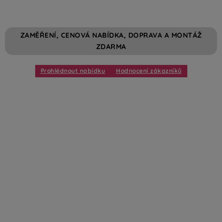
nebo montáž máte zdarma.
ZAMĚŘENÍ, CENOVÁ NABÍDKA, DOPRAVA A MONTÁŽ
ZDARMA
Prohlédnout nabídku
Hodnocení zákazníků