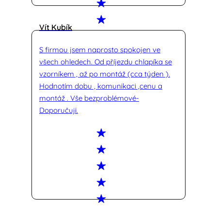
Vít Kubík
S firmou jsem naprosto spokojen ve
všech ohledech. Od příjezdu chlapíka se
vzorníkem , až po montáž (cca týden ).
Hodnotím dobu , komunikaci ,cenu a
montáž . Vše bezproblémové-
Doporučuji.