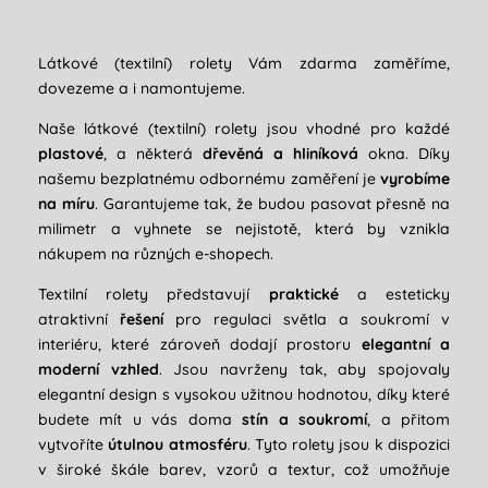
Látkové (textilní) rolety Vám zdarma zaměříme,
dovezeme a i namontujeme.
Naše látkové (textilní) rolety jsou vhodné pro každé
plastové
, a některá
dřevěná a hliníková
okna. Díky
našemu bezplatnému odbornému zaměření je
vyrobíme
na míru
. Garantujeme tak, že budou pasovat přesně na
milimetr a vyhnete se nejistotě, která by vznikla
nákupem na různých e-shopech.
Textilní rolety představují
praktické
a esteticky
atraktivní
řešení
pro regulaci světla a soukromí v
interiéru, které zároveň dodají prostoru
elegantní a
moderní vzhled
. Jsou navrženy tak, aby spojovaly
elegantní design s vysokou užitnou hodnotou, díky které
budete mít u vás doma
stín a soukromí
, a přitom
vytvoříte
útulnou atmosféru
. Tyto rolety jsou k dispozici
v široké škále barev, vzorů a textur, což umožňuje