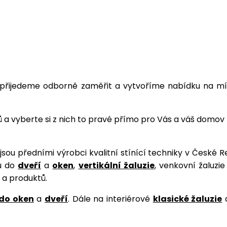
řijedeme odborně zaměřit a vytvoříme nabídku na mír
 a vyberte si z nich to pravé přímo pro Vás a váš domo
í jsou předními výrobci kvalitní stínící techniky v České 
u do
dveří
a
oken
,
vertikální žaluzie
, venkovní žaluzi
 a produktů.
 do oken
a
dveří
. Dále na interiérové
klasické žaluzie