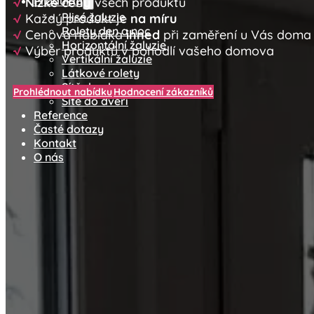
Produkty
√
Nízké ceny
všech produktů
Plisé žaluzie
√
Každý produkt je
na míru
Rolety den a noc
√
Cenová nabídka
ihned
při zaměření u Vás doma
Horizontální žaluzie
√
Výběr produktů v pohodlí vašeho domova
Vertikální žaluzie
Látkové rolety
Sítě do oken
Prohlédnout nabídku
Hodnocení zákazníků
Sítě do dveří
Reference
Časté dotazy
Kontakt
O nás