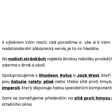
S výběrem Vám navíc rádi poradíme a vše si k Vám p
nadstandardní zákaznický servis, je to co hledáte.
Na
našich stránkách
najdete širokou nabídku produktů
zdarma v Brně a okolí.
Spolupracujeme s
Shadeon
,
Rolux
a
Jack West
, kteř
jsou
žaluzie
,
rolety
,
plisé
nebo třeba sítě proti hmyz
Imperoll
, který disponuje řadou speciálních komponent
Sami se zaměřujeme především na
sítě proti hmyzu
střešního okna.