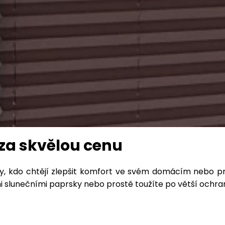
ě za skvělou cenu
ny, kdo chtějí zlepšit komfort ve svém domácím nebo p
ými slunečními paprsky nebo prostě toužíte po větší och