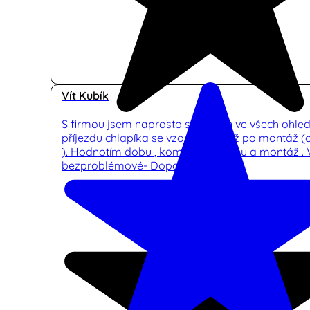
Vít Kubík
S firmou jsem naprosto spokojen ve všech ohle
příjezdu chlapíka se vzorníkem , až po montáž (
). Hodnotím dobu , komunikaci ,cenu a montáž .
bezproblémové- Doporučuji.