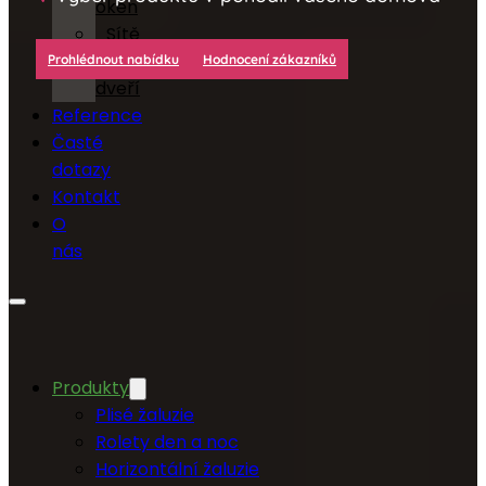
oken
Sítě
do
Prohlédnout nabídku
Hodnocení zákazníků
dveří
Reference
Časté
dotazy
Kontakt
O
nás
Produkty
Plisé žaluzie
Rolety den a noc
Horizontální žaluzie