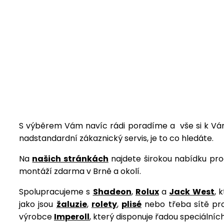
S výběrem Vám navíc rádi poradíme a vše si k Vám
nadstandardní zákaznický servis, je to co hledáte.
Na
našich stránkách
najdete širokou nabídku pro
montáží zdarma v Brně a okolí.
Spolupracujeme s
Shadeon
,
Rolux
a
Jack West
, 
jako jsou
žaluzie
,
rolety
,
plisé
nebo třeba sítě pr
výrobce
Imperoll
, který disponuje řadou speciální