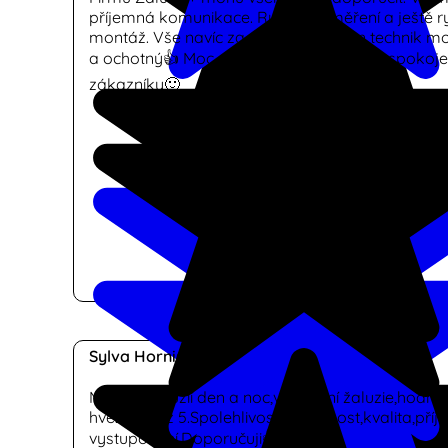
příjemná komunikace. Rychlé zaměření a ještě ry
montáž. Vše navíc za super ceny. Pan technik m
a ochotný👍 Moc děkuji a přeji jen samé spokoj
zákazníky🙂
Sylva Horniserova
Montáž žaluzií den a noc,vertikální žaluzie,hodno
hvězdiček z 5.Spolehlivost,odbornost,kvalita,pří
vystupování.Doporučuji👍