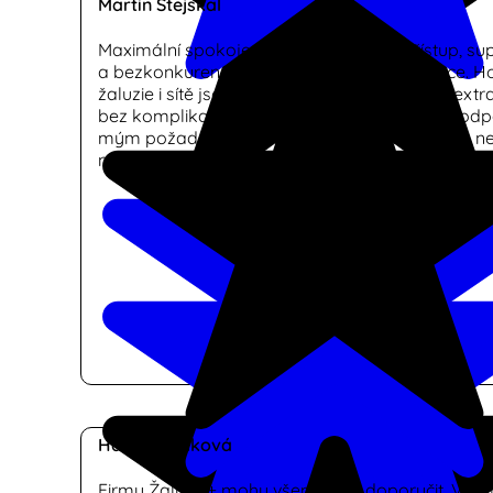
Martin Stejskal
Maximální spokojenost! Skvělý lidský přístup, su
a bezkonkurenční rychlost dodání a instalace. Ho
žaluzie i sítě jsou v top kvalitě, vše proběhlo extr
bez komplikací. Bylo mi i doporučeno, co by od
mým požadavkům. Vřele doporučuji! Určitě to ne
naposledy, kdy služby firmy Žaluzie+ využiji.
Hana Haráková
Firmu Žaluzie+ mohu všem vřele doporučit. Velm