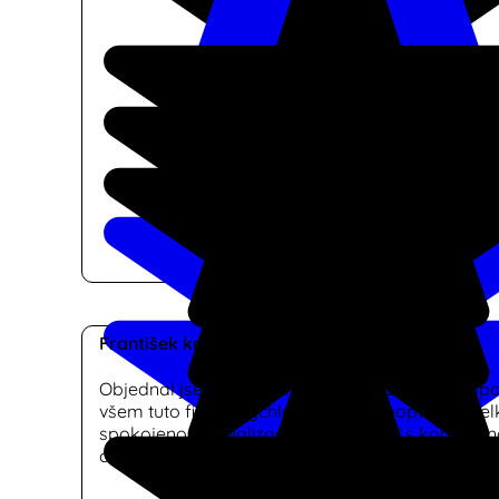
František kmínek
Objednal jsem si dodání a montáž žaluzií a dopo
všem tuto firmu. Rychlá reakce na poptávku, vel
spokojenost s realizaci a ve srovnání s konkurenc
cena.