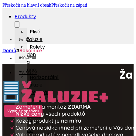
Přeskočit na hlavní obsah
Přeskočit na zápatí
Produkty
Plisé
žaluzie
Po - Pá
Rolety
Domů
#
Sokolnice
den
8:00 -16:00
a
noc
Žal
733 583 293
Horizontální
žaluzie
Vertikální
žaluzie
√
Zaměření a montáž
ZDARMA
Látkové
Vyplnit poptávku
√
Nízké ceny
všech produktů
rolety
√
Každý produkt je
na míru
Sítě
√
Cenová nabídka
ihned
při zaměření u Vás do
do
√
Výběr produktů v pohodlí vašeho domova