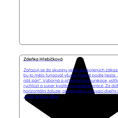
Zdeňka Hřebíčková
Zařazuji se do skupiny velmi spokojených zákaz
by to mělo fungovat všude. Přesně podle hesla:
náš pán“. Výborná a příjemná komunikace, vstříc
rychlost a super kvalita provedené práce. Za d
horizontální žaluzie, okenní sítě a rolovací dveřní s
Ještě jednou díky!