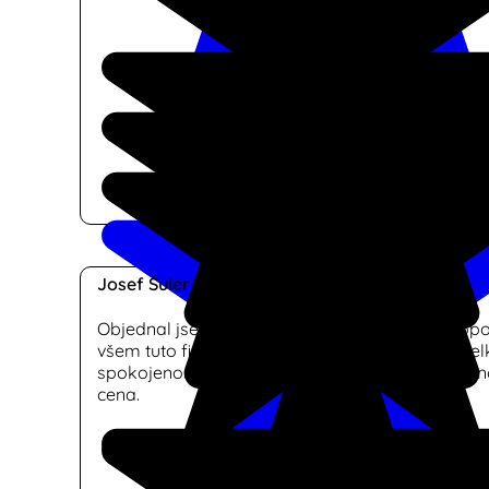
Josef Šuler
Objednal jsem si dodání a montáž žaluzií a dopo
všem tuto firmu. Rychlá reakce na poptávku, vel
spokojenost s realizaci a ve srovnání s konkurenc
cena.