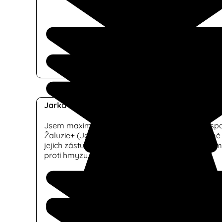
Jarka Minyuová
Jsem maximalnáně spokojená s realizací od spo
Žaluzie+ (Jakub Marinkovič) , dne 9.12.2024 u mě
jejich zástupce odvedl velmi vynikající práci při mo
proti hmyzu. velmi doporučuji tuto společnost.