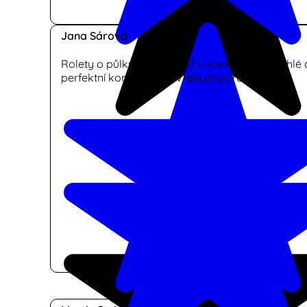
Jana Sárová
Rolety o půlku levnější než u konkurence, rychlé 
perfektní komunikace. Vřele doporučuji.