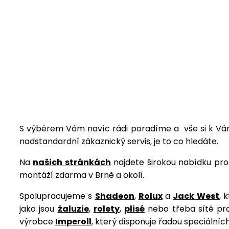
S výběrem Vám navíc rádi poradíme a vše si k Vám
nadstandardní zákaznický servis, je to co hledáte.
Na
našich stránkách
najdete širokou nabídku pro
montáží zdarma v Brně a okolí.
Spolupracujeme s
Shadeon
,
Rolux
a
Jack West
, 
jako jsou
žaluzie
,
rolety
,
plisé
nebo třeba sítě pr
výrobce
Imperoll
, který disponuje řadou speciální