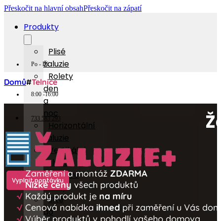
Přeskočit na hlavní obsah
Přeskočit na zápatí
Produkty
Plisé
žaluzie
Po - Pá
Rolety
Domů
#
Telnice
den
8:00 -16:00
a
noc
Ž
733 583 293
Horizontální
žaluzie
Vertikální
žaluzie
√
Zaměření a montáž
ZDARMA
Látkové
Vyplnit poptávku
√
Nízké ceny
všech produktů
rolety
√
Každý produkt je
na míru
Sítě
√
Cenová nabídka
ihned
při zaměření u Vás do
do
√
Výběr produktů v pohodlí vašeho domova