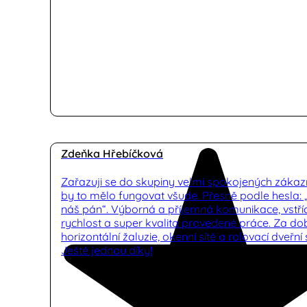
Zdeňka Hřebíčková
Zařazuji se do skupiny velmi spokojených zákaz
by to mělo fungovat všude. Přesně podle hesla:
náš pán“. Výborná a příjemná komunikace, vstříc
rychlost a super kvalita provedené práce. Za d
horizontální žaluzie, okenní sítě a rolovací dveřní s
Ještě jednou díky!