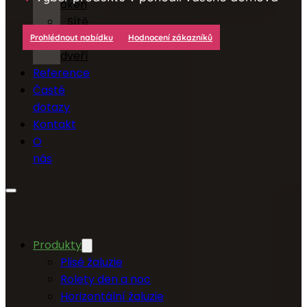
oken
Sítě
do
Prohlédnout nabídku
Hodnocení zákazníků
dveří
Reference
Časté
dotazy
Kontakt
O
nás
Produkty
Plisé žaluzie
Rolety den a noc
Horizontální žaluzie