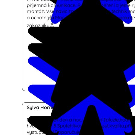
příjemná komunikace. Rychlé zaměření a ještě ry
montáž. Vše navíc za super ceny. Pan technik m
a ochotný👍 Moc děkuji a přeji jen samé spokoj
zákazníky🙂
Sylva Horniserova
Montáž žaluzií den a noc,vertikální žaluzie,hodno
hvězdiček z 5.Spolehlivost,odbornost,kvalita,pří
vystupování.Doporučuji👍