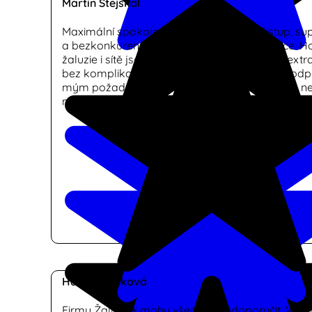
Martin Stejskal
Maximální spokojenost! Skvělý lidský přístup, su
a bezkonkurenční rychlost dodání a instalace. Ho
žaluzie i sítě jsou v top kvalitě, vše proběhlo extr
bez komplikací. Bylo mi i doporučeno, co by od
mým požadavkům. Vřele doporučuji! Určitě to ne
naposledy, kdy služby firmy Žaluzie+ využiji.
Hana Haráková
Firmu Žaluzie+ mohu všem vřele doporučit. Velm