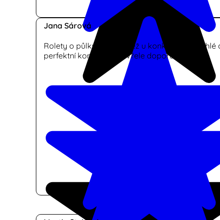
Jana Sárová
Rolety o půlku levnější než u konkurence, rychlé 
perfektní komunikace. Vřele doporučuji.