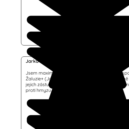
Jarka Minyuová
Jsem maximalnáně spokojená s realizací od spo
Žaluzie+ (Jakub Marinkovič) , dne 9.12.2024 u mě
jejich zástupce odvedl velmi vynikající práci při mo
proti hmyzu. velmi doporučuji tuto společnost.