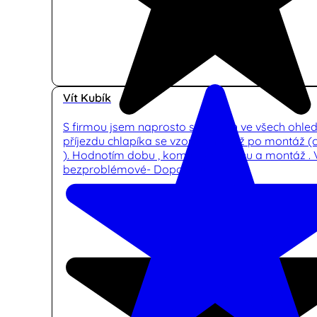
Vít Kubík
S firmou jsem naprosto spokojen ve všech ohle
příjezdu chlapíka se vzorníkem , až po montáž (
). Hodnotím dobu , komunikaci ,cenu a montáž .
bezproblémové- Doporučuji.