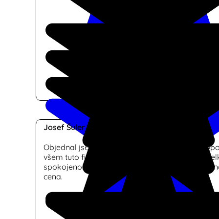
Josef Šuler
Objednal jsem si dodání a montáž žaluzií a dopo
všem tuto firmu. Rychlá reakce na poptávku, vel
spokojenost s realizaci a ve srovnání s konkurenc
cena.