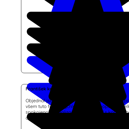
František kmínek
Objednal jsem si dodání a montáž žaluzií a dopo
všem tuto firmu. Rychlá reakce na poptávku, vel
spokojenost s realizaci a ve srovnání s konkurenc
cena.