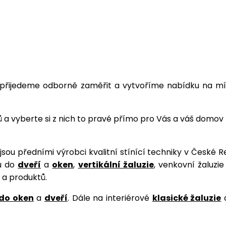
řijedeme odborně zaměřit a vytvoříme nabídku na mír
 a vyberte si z nich to pravé přímo pro Vás a váš domo
í jsou předními výrobci kvalitní stínící techniky v České 
u do
dveří
a
oken
,
vertikální žaluzie
, venkovní žaluzi
 a produktů.
 do oken
a
dveří
. Dále na interiérové
klasické žaluzie