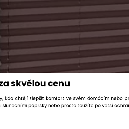
ě za skvělou cenu
ny, kdo chtějí zlepšit komfort ve svém domácím nebo p
ými slunečními paprsky nebo prostě toužíte po větší och