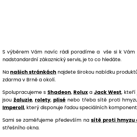
S výběrem Vám navíc rádi poradíme a vše si k Vám p
nadstandardní zákaznický servis, je to co hledáte.
Na
našich stránkách
najdete širokou nabídku produktů
zdarma v Brně a okolí.
Spolupracujeme s
Shadeon
,
Rolux
a
Jack West
, kteř
jsou
žaluzie
,
rolety
,
plisé
nebo třeba sítě proti hmyz
Imperoll
, který disponuje řadou speciálních komponent
Sami se zaměřujeme především na
sítě proti hmyzu
střešního okna.