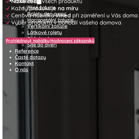
Produkty
√
Nízké ceny
všech produktů
Plisé žaluzie
√
Každý produkt je
na míru
Rolety den a noc
√
Cenová nabídka
ihned
při zaměření u Vás doma
Horizontální žaluzie
√
Výběr produktů v pohodlí vašeho domova
Vertikální žaluzie
Látkové rolety
Sítě do oken
Prohlédnout nabídku
Hodnocení zákazníků
Sítě do dveří
Reference
Časté dotazy
Kontakt
O nás